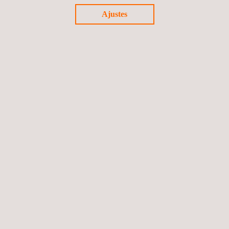
con los ayuntamientos implicados.
Ajustes
Volver a noticias
Siguiente noticia
Síguenos