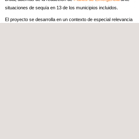
situaciones de sequía en 13 de los municipios incluidos.
El proyecto se desarrolla en un contexto de especial relevancia
para municipios de pequeño tamaño en riesgo de despoblación,
donde la mejora de la gestión hídrica resultará clave para
garantizar la disponibilidad, calidad y sostenibilidad del recurso.
Además, las actuaciones permitirán avanzar en el
conocimiento técnico de las captaciones y sistemas de
abastecimiento, contribuyendo a una gestión más eficiente,
resiliente y alineada con la normativa vigente, así como a la
protección de la salud de la población.
El contrato se ejecutará en un plazo de nueve meses y contará
con la participación de un equipo multidisciplinar de Applus+
integrado por profesionales de las áreas de Construcción,
Medio Ambiente y Consultoría, con personal de las
delegaciones de Asturias-Cantabria y Zona Centro. Esta