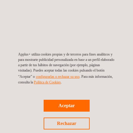
combinación de capacidades permite abordar de forma integral
los diferentes estudios técnicos requeridos, desde el análisis de
infraestructuras de abastecimiento de agua
hasta la
análisis de
riesgos ambientales
y climáticos. Como principal reto del
proyecto, la ejecución del contrato requiere una coordinación
continua con los distintos municipios implicados, lo que
refuerza la importancia de un seguimiento cercano y constante
Applus+ utiliza cookies propias y de terceros para fines analíticos y
durante todo el desarrollo de los trabajos.
para mostrarte publicidad personalizada en base a un perfil elaborado
a partir de tus hábitos de navegación (por ejemplo, páginas
visitadas). Puedes aceptar todas las cookies pulsando el botón
Este proyecto se suma a la experiencia reciente de Applus+ en
“Aceptar” o
configurarlas o rechazar su uso
. Para más información,
iniciativas similares, consolidando nuestro posicionamiento en
consulta la
Política de Cookies
.
actuaciones orientadas a la mejora de la gobernanza del agua,
la planificación sostenible de los recursos hídricos y la
adaptación al cambio climático
. Uno de los principales retos del
Aceptar
contrato es el cumplimiento de plazos en un entorno de
municipios con recursos limitados, para lo cual se ha
Rechazar
establecido un seguimiento continuo y una coordinación activa