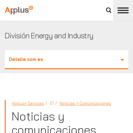
Cerrar
panel
Applus+
de
división
División Energy and Industry
Detalle com es
EI
Applus+ Services
Noticias Y Comunicaciones
Noticias y
comunicaciones