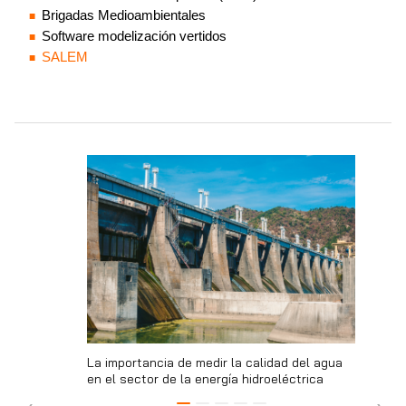
Brigadas Medioambientales
Software modelización vertidos
SALEM
les térmicas
La importancia de medir la calidad del agua
La impor
en el sector de la energía hidroeléctrica
en el se