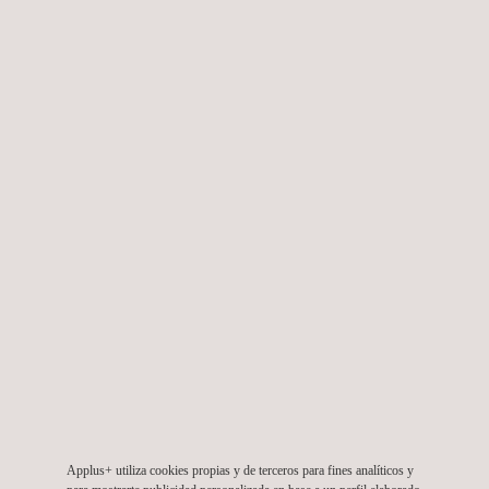
Permisos ambientales
Respuesta a emergencias ambientales
Applus+ utiliza cookies propias y de terceros para fines analíticos y