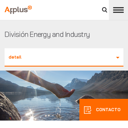
Cerrar
panel
Applus+
de
división
División Energy and Industry
detail
CONTACTO