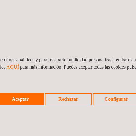
nspección reglamentaria de
Inspección reglamentaria d
eguridad de minería en
Seguridad Minera en
ra fines analíticos y para mostrarte publicidad personalizada en base a u
xplotaciones de Cielo
instalaciones eléctricas en
lica
AQUÍ
para más información. Puedes aceptar todas las cookies pul
bierto
interior
Aceptar
Rechazar
Configurar