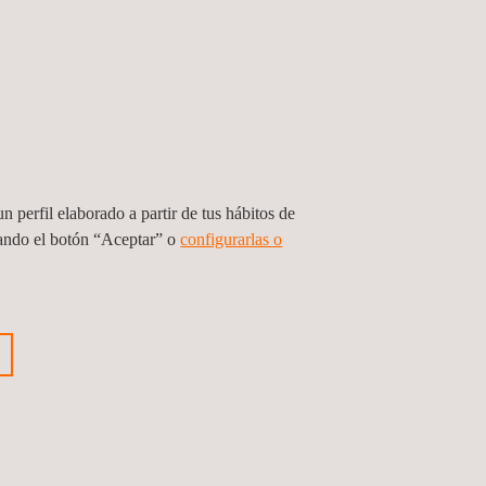
e
Inspección reglamentaria de
transportes de mercancías
n perfil elaborado a partir de tus hábitos de
peligrosas (ADR)
sando el botón “Aceptar” o
configurarlas o