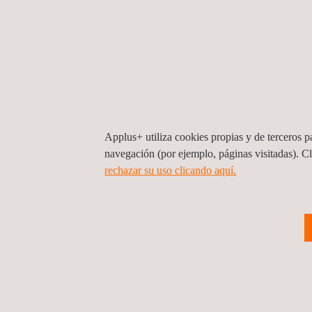
Inspección Reglamentaria de
I
Instalaciones Térmicas de
S
Applus+ utiliza cookies propias y de terceros pa
Edificios (RITE)
e
navegación (por ejemplo, páginas visitadas). C
a
rechazar su uso clicando aquí.