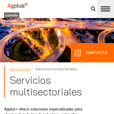
Cerrar
panel
Applus+
de
GROUP
división
ESPAÑA
CONTACTO
Our services
Servicios multisectoriales
Servicios
multisectoriales
Applus+ ofrece soluciones especializadas para