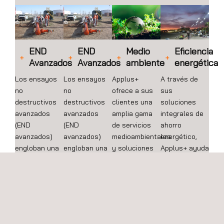
END
END
Medio
Eficiencia
Avanzados
Avanzados
ambiente
energética
Los ensayos
Los ensayos
Applus+
A través de
no
no
ofrece a sus
sus
destructivos
destructivos
clientes una
soluciones
avanzados
avanzados
amplia gama
integrales de
(END
(END
de servicios
ahorro
avanzados)
avanzados)
medioambientales
energético,
engloban una
engloban una
y soluciones
Applus+ ayuda
amplia gama
amplia gama
para la
a sus clientes
de técnicas
de técnicas
gestión de
a lograr una
basadas en
basadas en
procesos
mayor ventaja
tecnologías
tecnologías
medioambientales.
competitiva e
innovadoras
innovadoras
incrementar la
que permiten
que permiten
sostenibilidad