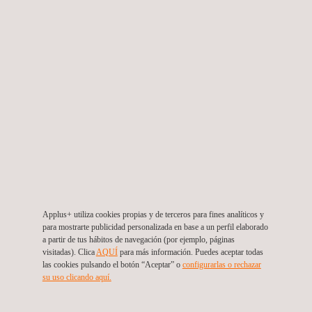
Seguridad
y salud
Los
profesionales
de seguridad y
salud de
Applus+ utiliza cookies propias y de terceros para fines analíticos y
Applus+
para mostrarte publicidad personalizada en base a un perfil elaborado
ayudan a
a partir de tus hábitos de navegación (por ejemplo, páginas
nuestros
visitadas). Clica
AQUÍ
para más información. Puedes aceptar todas
las cookies pulsando el botón “Aceptar” o
configurarlas o rechazar
clientes a
su uso clicando aquí.
asegurarse de
que cumplen