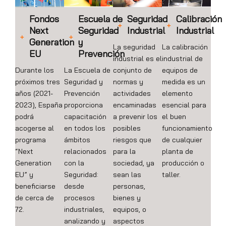
Fondos
Escuela de
Seguridad
Calibración
Next
Seguridad
Industrial
Industrial
Generation
y
La seguridad
La calibración
EU
Prevención
industrial es el
industrial de
Durante los
La Escuela de
conjunto de
equipos de
próximos tres
Seguridad y
normas y
medida es un
años (2021-
Prevención
actividades
elemento
2023), España
proporciona
encaminadas
esencial para
podrá
capacitación
a prevenir los
el buen
acogerse al
en todos los
posibles
funcionamiento
programa
ámbitos
riesgos que
de cualquier
“Next
relacionados
para la
planta de
Generation
con la
sociedad, ya
producción o
EU” y
Seguridad:
sean las
taller.
beneficiarse
desde
personas,
de cerca de
procesos
bienes y
72.
industriales,
equipos, o
analizando y
aspectos