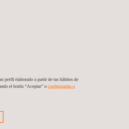
Ensayos y
caracterización de
materiales
HSEIA - Evaluación
Inspección de redes
de hidrantes de
aeropuertos
n perfil elaborado a partir de tus hábitos de
sando el botón “Aceptar” o
configurarlas o
Inspecciones para
es
el cumplimiento
normativo
Marcado CE