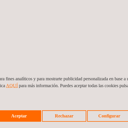
Ensayos por fugas
Ensayos por
de flujo magnético
líquidos
penetrantes
Evaluación de la
Evaluación de
integridad de
riesgos en
instalaciones
procesos (PHA)
Inspección con
Inspección de
drones | Topografía
instalaciones
con drones
eléctricas
ra fines analíticos y para mostrarte publicidad personalizada en base a u
lica
AQUÍ
para más información. Puedes aceptar todas las cookies pul
Magnetic Particle
Inspecciones
Inspection (MPI)
medioambiental
Aceptar
Rechazar
Configurar
Inspecciones y
Investigacion de