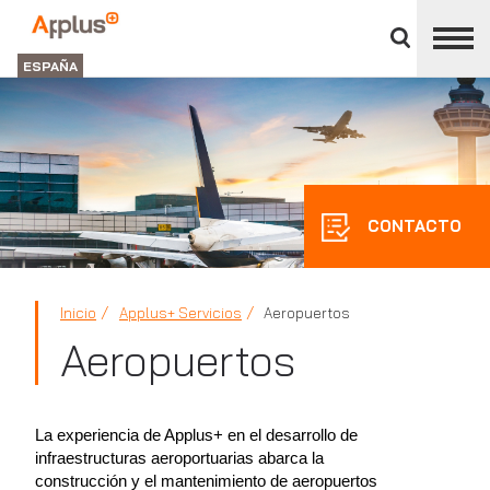
Cerrar
panel
Applus+
de
GROUP
división
ESPAÑA
CONTACTO
Inicio
Applus+ Servicios
Aeropuertos
Aeropuertos
La experiencia de Applus+ en el desarrollo de
infraestructuras aeroportuarias abarca la
construcción y el mantenimiento de aeropuertos