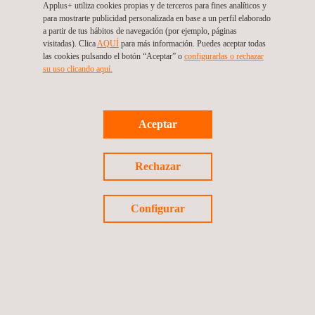
Applus+ utiliza cookies propias y de terceros para fines analíticos y
para mostrarte publicidad personalizada en base a un perfil elaborado
a partir de tus hábitos de navegación (por ejemplo, páginas
Topografía geomática
visitadas). Clica
AQUÍ
para más información. Puedes aceptar todas
las cookies pulsando el botón “Aceptar” o
configurarlas o rechazar
su uso clicando aquí.
Análisis de impacto ambiental
Aceptar
Rechazar
Eficiencia energética de edificios
Configurar
Ensayos de materiales para la
construcción