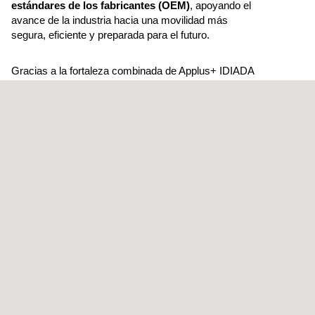
estándares de los fabricantes (OEM)
, apoyando el
avance de la industria hacia una movilidad más
segura, eficiente y preparada para el futuro.
Gracias a la fortaleza combinada de Applus+ IDIADA
y Applus+ Laboratories, te ofrecemos un socio de
confianza en cada fase del desarrollo y validación de
componentes. A medida que la industria avanza
hacia los vehículos de nueva energía y la integración
digital, nuestras soluciones aseguran que tus
productos estén listos para el futuro de la
movilidad.
Motor eléctrico, baterías y sistemas de alta
tensión