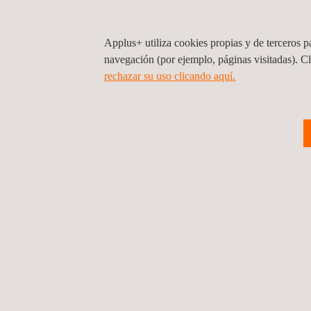
Energía
Generación de energía térmica
Applus+ utiliza cookies propias y de terceros pa
Nuclear
navegación (por ejemplo, páginas visitadas). C
Redes eléctricas (T&D)
rechazar su uso clicando aquí.
Petróleo y Gas
Upstream
Midstream
Downstream
Telecomunicaciones
Organismos y Entidades Públicas
Aeroespacial
Inspecciones marítimas
Otras Industrias