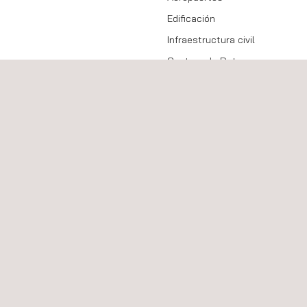
Edificación
Infraestructura civil
Centros de Datos
Construcción industrial
Puertos
Carreteras
Ferrocarril
Obras hidráulicas
Minería
Energías Renovables
Energía solar
Energía eólica
Almacenamiento de energía
Hidrógeno