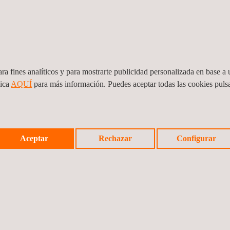
nsayos por líquidos
Magnetic Particle Inspecti
enetrantes
(MPI)
ra fines analíticos y para mostrarte publicidad personalizada en base a u
lica
AQUÍ
para más información. Puedes aceptar todas las cookies pul
Auditorías de
Formación en
seguridad, salud y
ensayos no
medio ambiente
destructivos
Aceptar
Rechazar
Configurar
Inspecciones y
Investigacion de
auditorías de salud
accidentes
e higiene en el
trabajo
SALEM Consultoría
Sistemas de
legal en
monitoreo
medioambiente
ambiental