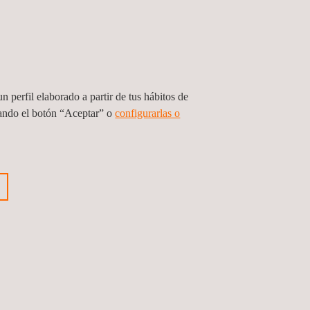
on
n perfil elaborado a partir de tus hábitos de
sando el botón “Aceptar” o
configurarlas o
Inspección de redes
de hidrantes de
aeropuertos
Plataforma ODS |
Desempeño de la
sostenibilidad
Soluciones de
Movilidad