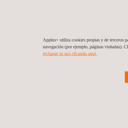
Ensayos por corrientes
E
inducidas
p
Applus+ utiliza cookies propias y de terceros pa
navegación (por ejemplo, páginas visitadas). C
Aseguramiento y
rechazar su uso clicando aquí.
control de la calidad
(QA/QC)
Inspección de
seguridad, salud y
medio ambiente
Programas y
procedimientos de
soldadura