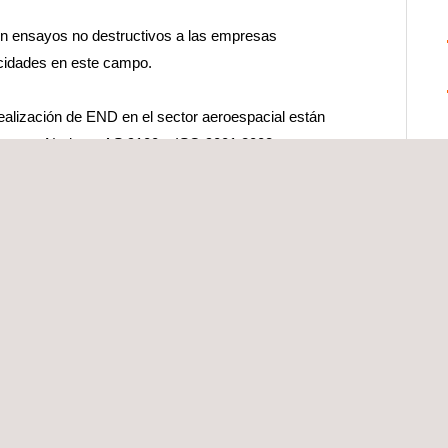
en ensayos no destructivos a las empresas
acidades en este campo.
ealización de END en el sector aeroespacial están
es como Nadcap, AS 9100 e ISO 9001:2008.