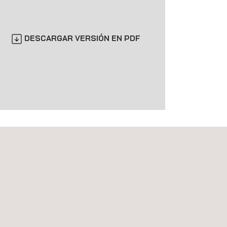
DESCARGAR VERSIÓN EN PDF
s de soldadura y fabricación son necesarios unos
r y un programa de soldadura eficaz que incluya
a de los soldadores. El cumplimiento de las normas
ción jurídica, pero también es un requisito interno
 de los clientes.