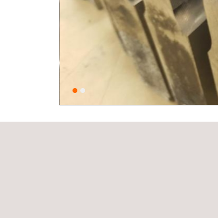
NUESTRA SOLUCIÓN
De conformidad con las normas, las característic
trabajo y las exigencias particulares de la organiza
programas de soldadura consisten en lo siguiente
Procedimientos de soldadura
Ensayos de procedimientos de soldadura