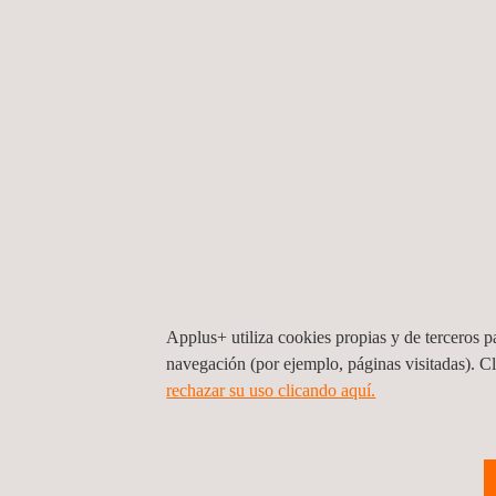
Formación de soldadores
Pruebas a los soldadores
Ensayos mecánicos en laboratorio
Registro de los programas ante las autoridades
Auditorías de calidad periódicas
Trabajamos para más de 250 empresas en Canad
como empresa contratada de ingeniería de soldad
de soldadura regulados en las normas CSA W47.1
(aluminio).
Applus+ utiliza cookies propias y de terceros pa
navegación (por ejemplo, páginas visitadas). C
rechazar su uso clicando aquí.
VENTAJAS Y BENEFICIOS