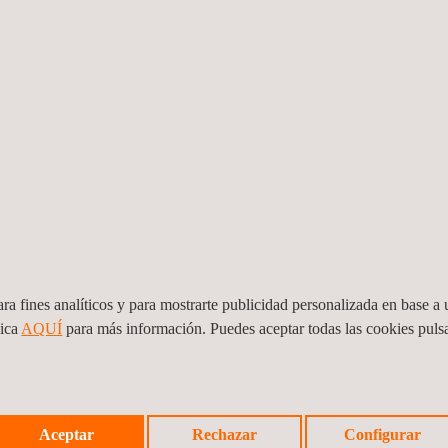
 técnicas
á y en todo el mundo
ura para los programas
 (acero) y W47.2
ra fines analíticos y para mostrarte publicidad personalizada en base a u
lica
AQUÍ
para más información. Puedes aceptar todas las cookies pul
Aceptar
Rechazar
Configurar