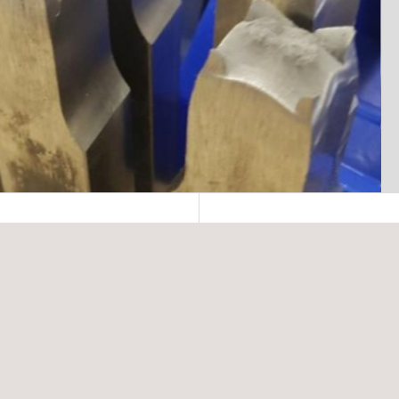
A QUIÉN VA DIRIGIDO
as de los puestos de
En todas las instalacione
ción del cliente, nuestros
procedimientos para solda
:
la cualificación necesari
de soldadura es una obliga
de calidad y una exigencia