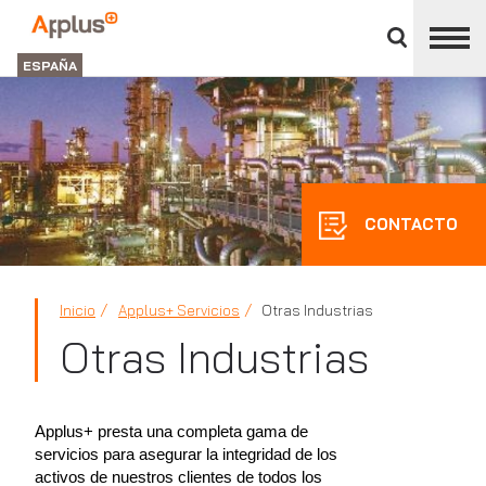
Cerrar
panel
Applus+
de
GROUP
división
ESPAÑA
CONTACTO
Inicio
Applus+ Servicios
Otras Industrias
Otras Industrias
Applus+ presta una completa gama de
servicios para asegurar la integridad de los
activos de nuestros clientes de todos los