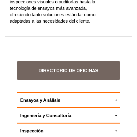
inspecciones visuales o auditorías hasta la
tecnología de ensayos más avanzada,
ofreciendo tanto soluciones estándar como
adaptadas a las necesidades del cliente.
DIRECTORIO DE OFICINAS
Ensayos y Análisis
Ensayos eléctricos
Ingeniería y Consultoría
Inspección de instalaciones eléctricas
Análisis cuantitativo de riesgos (ACR)
Inspecciones medioambientales
Inspección
Análisis de capas de protección
Inspecciones visuales