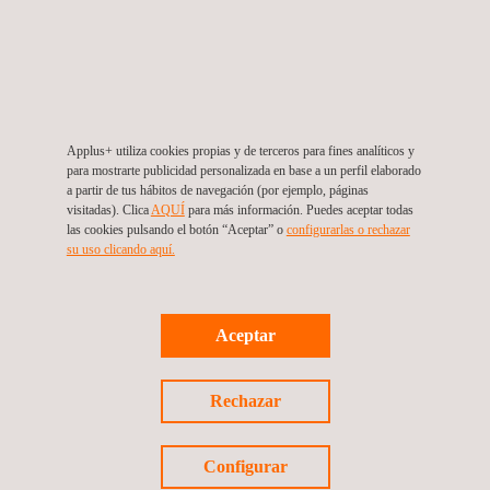
Laboratorio móvil de ensayos en cables
Marcado CE
Applus+ utiliza cookies propias y de terceros para fines analíticos y
para mostrarte publicidad personalizada en base a un perfil elaborado
a partir de tus hábitos de navegación (por ejemplo, páginas
visitadas). Clica
AQUÍ
para más información. Puedes aceptar todas
las cookies pulsando el botón “Aceptar” o
configurarlas o rechazar
su uso clicando aquí.
Plataforma ODS | Desempeño de la
sostenibilidad
Aceptar
LDAR- Detección y reparación de fugas
Rechazar
Configurar