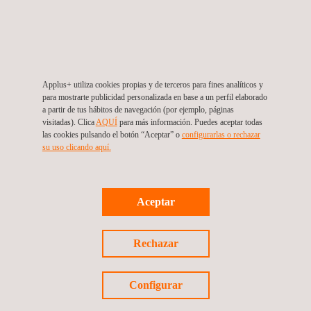
A QUIÉN VA DIRIGIDO
La inspección visual se utiliza en todas las industrias y en
cualquier momento del ciclo de vida de los componentes.
Mediante inspecciones visuales es posible detectar y evaluar
Applus+ utiliza cookies propias y de terceros para fines analíticos y
fácilmente los siguientes tipos de discontinuidades:
para mostrarte publicidad personalizada en base a un perfil elaborado
a partir de tus hábitos de navegación (por ejemplo, páginas
Grietas
visitadas). Clica
AQUÍ
para más información. Puedes aceptar todas
Orificios
las cookies pulsando el botón “Aceptar” o
configurarlas o rechazar
Corrosión
su uso clicando aquí.
Burbujas
Daños por impacto
La mayor parte de las discontinuidades en las que se rompe
Aceptar
la superficie o que provocan una deformación de la
superficie
Rechazar
Configurar