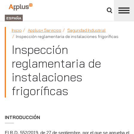
Cerrar
panel
Applus+
de
GROUP
división
ESPAÑA
Inicio
Applus+ Servicios
Seguridad Industrial
Inspección reglamentaria de instalaciones frigoríficas
Inspección
reglamentaria de
instalaciones
frigoríficas
INTRODUCCIÓN
El R.D. 552/2019, de 27 de septiembre, por el que se aprueba el