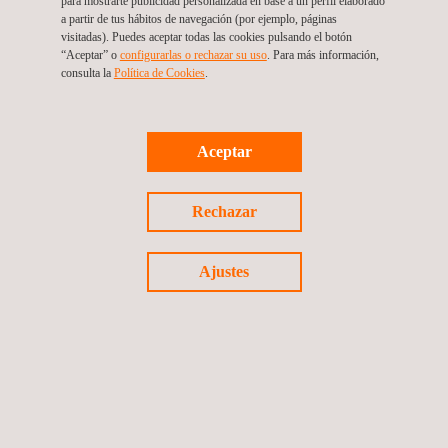
para mostrarte publicidad personalizada en base a un perfil elaborado
a partir de tus hábitos de navegación (por ejemplo, páginas
3D Capture and
visitadas). Puedes aceptar todas las cookies pulsando el botón
Modeling - Applus.pdf
“Aceptar” o
configurarlas o rechazar su uso
. Para más información,
consulta la
Política de Cookies
. ​
Aceptar
Rechazar
Ajustes
Advanced Infrastructure
and Critical Asset Integrity
Digital Solutions - Applus.pdf