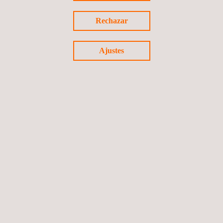
Ambiental (PAMA) e Implantación de un Sistema
de Gestión Medioambien
Rechazar
Panamá
Ajustes