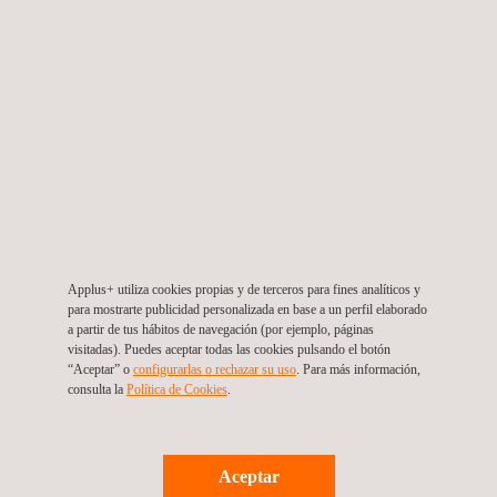
Panamá
Applus+ utiliza cookies propias y de terceros para fines analíticos y
para mostrarte publicidad personalizada en base a un perfil elaborado
a partir de tus hábitos de navegación (por ejemplo, páginas
visitadas). Puedes aceptar todas las cookies pulsando el botón
“Aceptar” o
configurarlas o rechazar su uso
. Para más información,
consulta la
Política de Cookies
. ​
Evaluación Medioambiental, Plan de Manejo
Aceptar