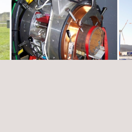
Inspección y evaluación de activos
Ensay
tram
Chile
Brasil