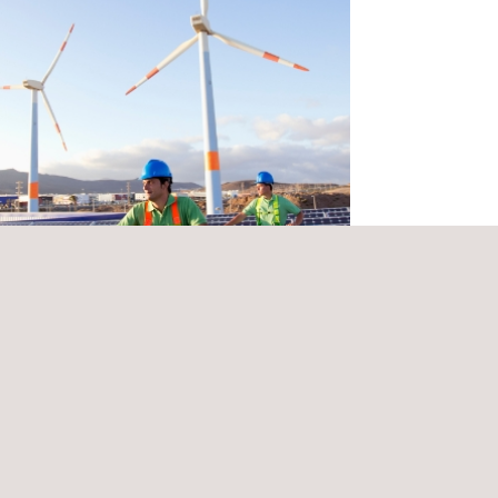
os no destructivos en inspección de
os