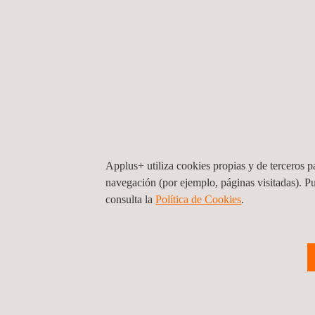
Applus+ utiliza cookies propias y de terceros pa
navegación (por ejemplo, páginas visitadas). P
consulta la
Política de Cookies
. ​
Servicios de radiografía industrial
Brasil