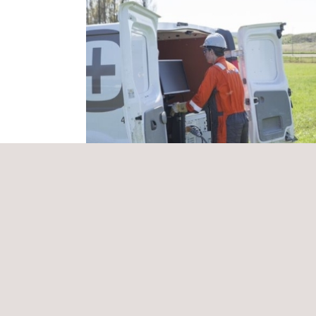
Inspección ultrasónica ducto 48"
México