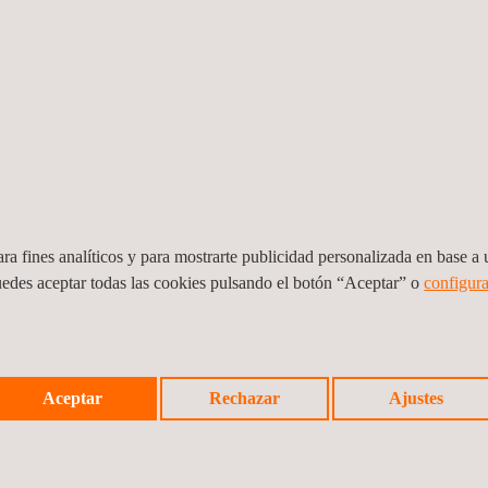
ra fines analíticos y para mostrarte publicidad personalizada en base a u
uedes aceptar todas las cookies pulsando el botón “Aceptar” o
configura
Servicios de ensayos no destructivos
Servi
Aceptar
Rechazar
Ajustes
secci
Brasil
Brasil