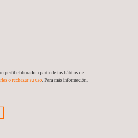
n perfil elaborado a partir de tus hábitos de
rlas o rechazar su uso
. Para más información,
cio de Ensayos No Destructivos en
ones de torres eólicas