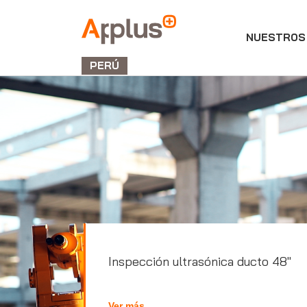
NUESTROS 
Applus+
GROUP
PERÚ
Inspección ultrasónica ducto 48"
Ver más