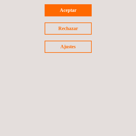
Aceptar
Proyecto Inspección Módulo 2 Chirajara-
Villavicencio
Rechazar
Colombia
Ajustes