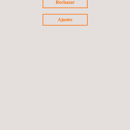
Rechazar
Ajustes
Servicio de Ensayos No Destructivos en secciones
de torres eólicas