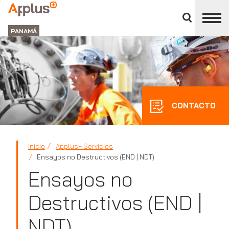
Cerrar
panel
APPLUS+
de
GROUP
división
PANAMÁ
CONTACTO
Inicio
Applus+ Servicios
Ensayos no Destructivos (END | NDT)
Ensayos no
Destructivos (END |
NDT)