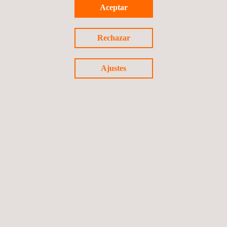
Ensayos por líquidos penetrantes
Aceptar
Rechazar
Ajustes
SLOFEC, inspección de bases de tanques y tuberías
Inspección de tanques, recipientes a
presión y plantas de GNL