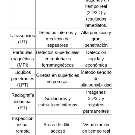
tiempo real
(2D/3D) y
resultados
inmediatos.
Defectos internos y
Alta precisión y
Ultrasonidos
medición de
gran
(UT)
espesores
penetración
Partículas
Defectos superficiales
Detección
magnéticas
en materiales
rápida y
(MPI)
ferromagnéticos
económica
Líquidos
Método sencillo
Grietas en superficies
penetrantes
de
no porosas
(LPT)
alta sensibilidad
Imágenes
Radiografía
Soldaduras y
2D/3D y
industrial
estructuras internas
registros
(RT)
permanentes
Inspección
visual
Áreas de difícil
Visualización
remota
acceso
en tiempo real