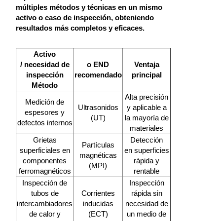
múltiples métodos y técnicas en un mismo
activo o caso de inspección, obteniendo
resultados más completos y eficaces.
Activo
/ necesidad de
o END
Ventaja
inspección
recomendado
principal
Método
Alta precisión
Medición de
Ultrasonidos
y aplicable a
espesores y
(UT)
la mayoría de
defectos internos
materiales
Grietas
Detección
Partículas
superficiales en
en superficies
magnéticas
componentes
rápida y
(MPI)
ferromagnéticos
rentable
Inspección de
Inspección
tubos de
Corrientes
rápida sin
intercambiadores
inducidas
necesidad de
de calor y
(ECT)
un medio de