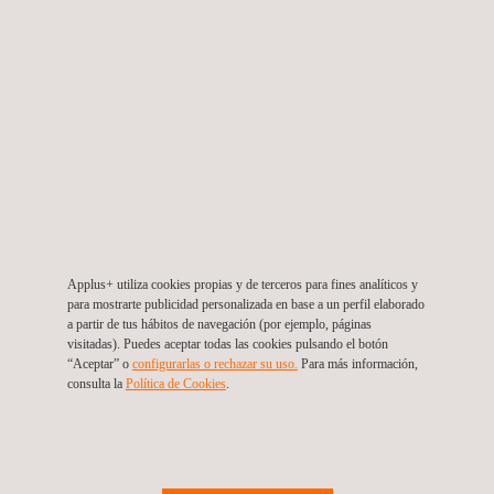
¿Qué ocurre si se detecta un
defecto crítico durante una
inspección END?
SERVICIOS
Applus+ utiliza cookies propias y de terceros para fines analíticos y
para mostrarte publicidad personalizada en base a un perfil elaborado
a partir de tus hábitos de navegación (por ejemplo, páginas
visitadas). Puedes aceptar todas las cookies pulsando el botón
“Aceptar” o
configurarlas o rechazar su uso.
Para más información,
consulta la
Política de Cookies
.