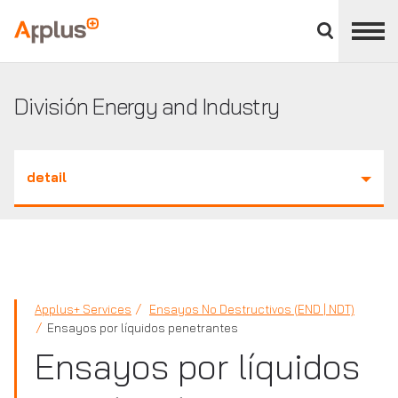
Cerrar
panel
Applus+
de
división
División Energy and Industry
detail
Applus+ Services
Ensayos No Destructivos (END | NDT)
Ensayos por líquidos penetrantes
Ensayos por líquidos