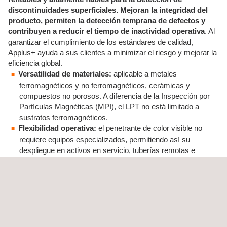
discontinuidades superficiales. Mejoran la integridad del
producto, permiten la detección temprana de defectos y
contribuyen a reducir el tiempo de inactividad operativa
. Al
garantizar el cumplimiento de los estándares de calidad,
Applus+ ayuda a sus clientes a minimizar el riesgo y mejorar la
eficiencia global.
Versatilidad de materiales:
aplicable a metales
ferromagnéticos y no ferromagnéticos, cerámicas y
compuestos no porosos. A diferencia de la Inspección por
Partículas Magnéticas (MPI), el LPT no está limitado a
sustratos ferromagnéticos.
Flexibilidad operativa:
el penetrante de color visible no
requiere equipos especializados, permitiendo así su
despliegue en activos en servicio, tuberías remotas e
instalaciones
offshore
sin interrupciones en el proceso.
Alta sensibilidad:
los sistemas de penetrante fluorescente
alcanzan el Nivel de Sensibilidad 4 según ASTM E1417,
detectando discontinuidades abiertas en superficie no
identificables en condiciones estándar de luz blanca.
Cumplimiento normativo:
procedimientos cualificados
conforme a ASTM E1417, ASTM E165, ASME BPVC