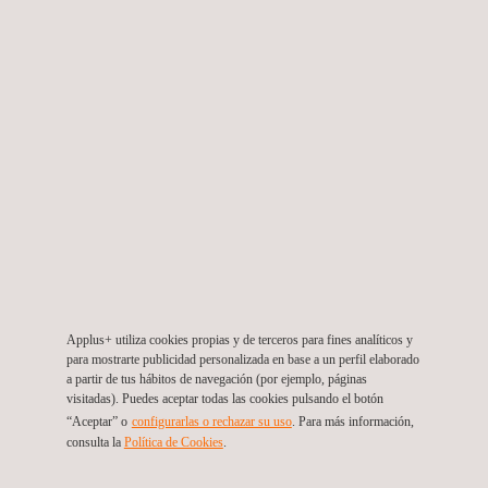
ASME B31.3, API 570 y AWS D1.1. La ausencia de requisitos
de equipo UV-A lo convierte en el método de LPT más
ampliamente utilizado en inspecciones en campo en
instalaciones de la industria del petróleo y el gas, petroquímica
y de procesos en todo el mundo.
Applus+ utiliza cookies propias y de terceros para fines analíticos y
para mostrarte publicidad personalizada en base a un perfil elaborado
a partir de tus hábitos de navegación (por ejemplo, páginas
visitadas). Puedes aceptar todas las cookies pulsando el botón
“Aceptar” o
configurarlas o rechazar su uso
. Para más información,
consulta la
Política de Cookies
.