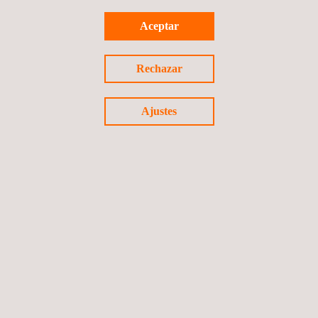
SOLICITE PRESUPUESTO
Aceptar
DESCARGAR VERSIÓN EN PDF
Rechazar
Ajustes
Preguntas frecuentes sobre el
ensayo por líquidos penetrantes
¿Qué defectos detectan los
ensayos por líquidos penetrantes?