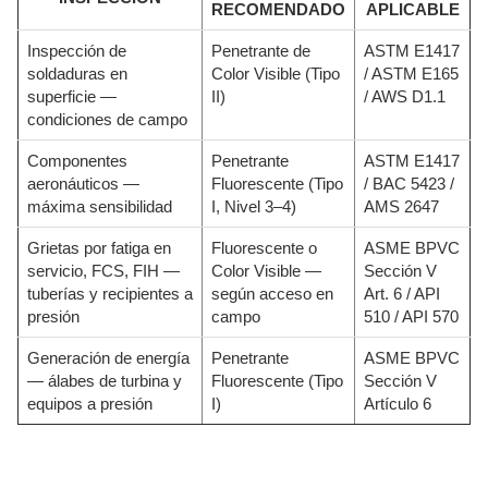
RECOMENDADO
APLICABLE
Inspección de
Penetrante de
ASTM E1417
soldaduras en
Color Visible (Tipo
/ ASTM E165
superficie —
II)
/ AWS D1.1
condiciones de campo
Componentes
Penetrante
ASTM E1417
aeronáuticos —
Fluorescente (Tipo
/ BAC 5423 /
máxima sensibilidad
I, Nivel 3–4)
AMS 2647
Grietas por fatiga en
Fluorescente o
ASME BPVC
servicio, FCS, FIH —
Color Visible —
Sección V
tuberías y recipientes a
según acceso en
Art. 6 / API
presión
campo
510 / API 570
Generación de energía
Penetrante
ASME BPVC
— álabes de turbina y
Fluorescente (Tipo
Sección V
equipos a presión
I)
Artículo 6