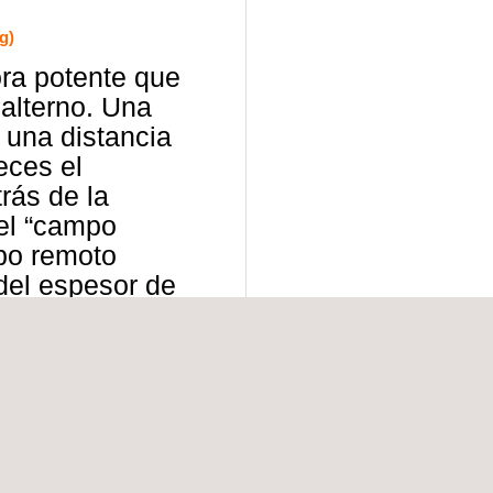
g)
ora potente que
alterno. Una
 una distancia
eces el
rás de la
 el “campo
po remoto
del espesor de
n dicho espesor
 campo medido.
las
tubo de
rtificiales de
ede traducirse