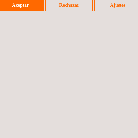
Aceptar
Rechazar
Ajustes
realizarse una
ry Inspection System) en
rificar y afinar los
e forma inmediata y se
es. Como resultado,
 los resultados de la
ción.