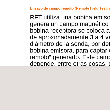
Ensayo de campo remoto (Remote Field Testin
RFT utiliza una bobina emis
genera un campo magnético 
bobina receptora se coloca a
de aproximadamente 3 a 4 v
diámetro de la sonda, por det
bobina emisora, para captar
remoto” generado. Este cam
depende, entre otras cosas, 
pared del tubo; un cambio e
provoca una variación en el
Al comparar este campo con 
mediciones obtenidas en un 
referencia (con reducciones a
espesor), el valor medido pu