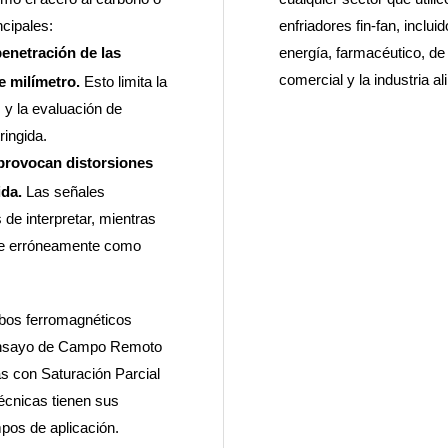
ncipales:
enfriadores fin-fan, inclu
enetración de las
energía, farmacéutico, de 
comercial y la industria al
e milímetro.
Esto limita la
 y la evaluación de
ingida.
 provocan distorsiones
ida.
Las señales
 de interpretar, mientras
rse erróneamente como
ubos ferromagnéticos
de Ensayo de Campo Remoto
as con Saturación Parcial
écnicas tienen sus
mpos de aplicación.