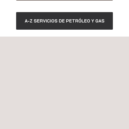
A-Z SERVICIOS DE PETRÓLEO Y GAS
Ver el vídeo
Applus+ Oil&Gas Services 2025.pdf