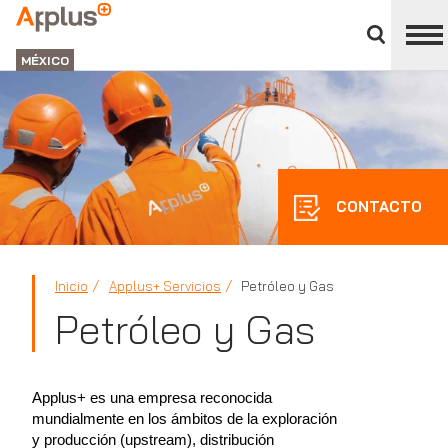
Cerrar
panel
APPLUS+
de
GROUP
división
MÉXICO
CONTACTO
Inicio
Applus+ Servicios
Petróleo y Gas
Petróleo y Gas
Applus+ es una empresa reconocida
mundialmente en los ámbitos de la exploración
y producción (upstream), distribución