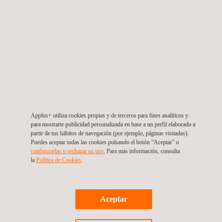
Applus+ utiliza cookies propias y de terceros para fines analíticos y
Upstream
Midstream
Downstream
para mostrarte publicidad personalizada en base a un perfil elaborado a
partir de tus hábitos de navegación (por ejemplo, páginas visitadas).
El sector de la
El sector
La
Puedes aceptar todas las cookies pulsando el botón “Aceptar” o
configurarlas o rechazar su uso.
Para más información, consulta
exploración y
intermedio del
distribución (downstrea
la
Política de Cookies
. ​
producción de
petróleo y gas
es la última etapa
petróleo y gas
(midstream) está
de la cadena de
(upstream) es uno
compuesto por
valor del petróleo y
de los tres
empresas que se
gas y está
Aceptar
sectores de la
especializan en el
compuesta por
industria y está
transporte
empresas que