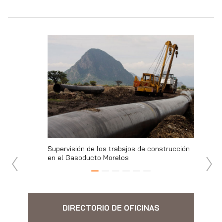
figuración de
Supervisión de los trabajos de construcción
Gestión 
rdenas,
en el Gasoducto Morelos
Gestión 
Corrosió
DIRECTORIO DE OFICINAS