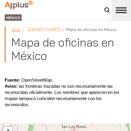
Cerrar
panel
APPLUS+
de
GROUP
división
MÉXICO
QUIÉNES SOMOS
Inicio
Mapa de oficinas en México
Mapa de oficinas en
México
Fuente:
OpenStreetMap.
Aviso:
las fronteras trazadas no son necesariamente las
reconocidas oficialmente. Los nombres que aparecen en los
mapas tampoco coinciden necesariamente con los
reconocidos.