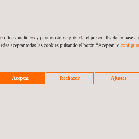
y mantenimiento de
rocarriles convencionales sino
infraestructuras e instalacion
bién a líneas de alta velocidad.
civiles que pueden ser privada
públicas.
ra fines analíticos y para mostrarte publicidad personalizada en base a u
uedes aceptar todas las cookies pulsando el botón “Aceptar” o
configura
Aceptar
Rechazar
Ajustes