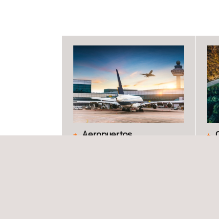
Aeropuertos
La experiencia de Applus+ en el
App
desarrollo de infraestructuras
exp
aeroportuarias abarca la
de 
construcción y el mantenimiento
ges
de aeropuertos e instalaciones
de 
asociadas.
su 