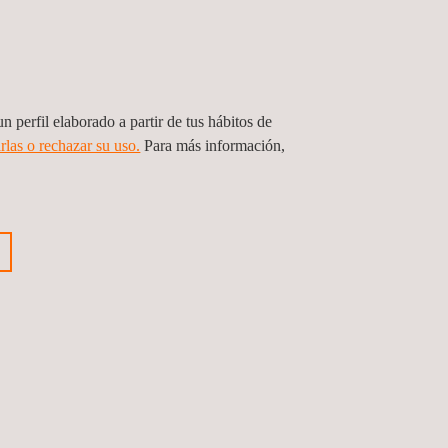
servicios sostenibles en
es
proyectos de infraestructuras,
s o
tanto en ingeniería como en
diseño e inspección.
n perfil elaborado a partir de tus hábitos de
rlas o rechazar su uso.
Para más información,