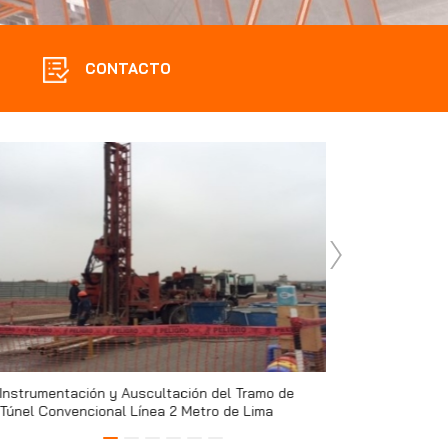
CONTACTO
Instrumentación y Auscultación del Tramo de
Servicio de Inspec
Túnel Convencional Línea 2 Metro de Lima
Remediación Ferroc