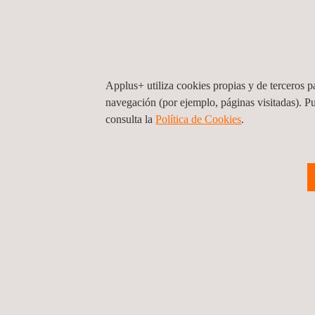
de edificios asegurando la
fer
excelencia y la gestión en todo el
tam
proceso de construcción.
Applus+ utiliza cookies propias y de terceros pa
navegación (por ejemplo, páginas visitadas). P
consulta la
Política de Cookies
. ​