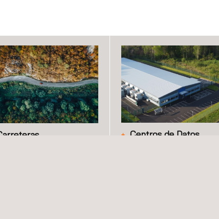
Centros de Datos
Carreteras
Applus+ ofrece servicios
lus+ cuenta con 30 años de
independientes de infraestruc
eriencia ofreciendo servicios
de centros de datos a lo largo
gestión vial que incluyen la
todo el ciclo de vida del proye
tión de pavimentos, el diseño
y de la operativa, desde la
carreteras y la supervisión de
caracterización del
construcción, entre otros.
emplazamiento y la obtención