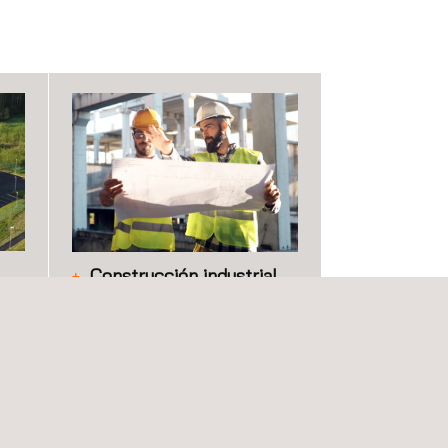
Construcción industrial
La construcción industrial se
tura
refiere a todas las instalaciones
 de
que están específicamente
cto
destinadas a fines industriales,
incluida la generación,
transformación, almacenamiento o
 de
distribución de cualquier energía o