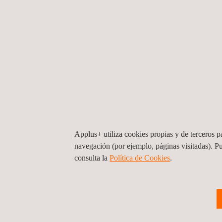
SERVICIOS
Applus+ utiliza cookies propias y de terceros pa
Ensayos y caracterización
A
navegación (por ejemplo, páginas visitadas). P
de materiales
s
consulta la
Política de Cookies
. ​
HSEIA - Evaluación