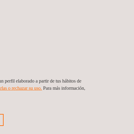
n perfil elaborado a partir de tus hábitos de
Inspección con drones |
rlas o rechazar su uso.
Para más información,
Topografía con drones
oría
Inspección de
seguridad, salud y
medio ambiente