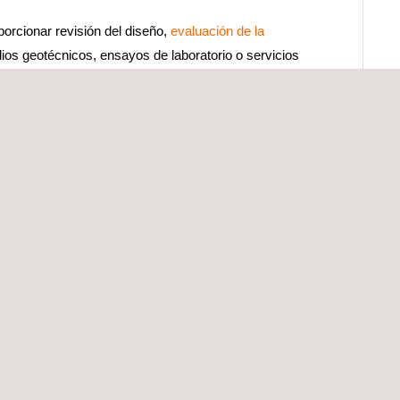
porcionar revisión del diseño,
evaluación de la
udios geotécnicos, ensayos de laboratorio o servicios
guridad de la obra a través de nuestra amplia
rtamos nuestro amplio conocimiento en
ensayos de
ión en obra, levantamiento topográfico,
atos, servicio de oficina técnica, asesoramiento
operación y mantenimiento, ofrecen instrumentación
la operativa, servicios de gestión de la
integridad
rgética, BIM y gemelos digitales.