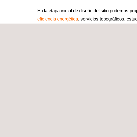
En la etapa inicial de diseño del sitio podemos pro
eficiencia energética
, servicios topográficos, est
BIM.
Durante la fase de construcción, aseguramos la se
cartera de servicios de seguridad y salud, y apo
materiales de construcción
, inspección y supervis
instrumentación y monitorización, gestión de contr
especializado o BIM, entre otros.
En la entrada en servicio, nuestros servicios de 
y monitorización, supervisión del mantenimiento y 
estructural de activos
, servicios de eficiencia ene