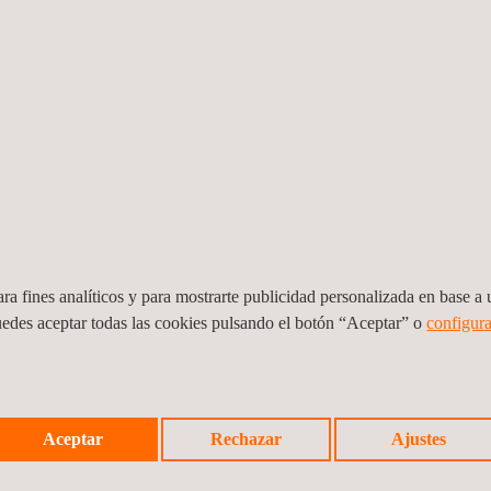
ra fines analíticos y para mostrarte publicidad personalizada en base a u
uditorías de seguridad,
Eficiencia energética de
uedes aceptar todas las cookies pulsando el botón “Aceptar” o
configura
alud y medio ambiente
edificios
Gestión de la
SALEM Consult
Aceptar
Rechazar
Ajustes
integridad
legal en
estructural
medioambiente