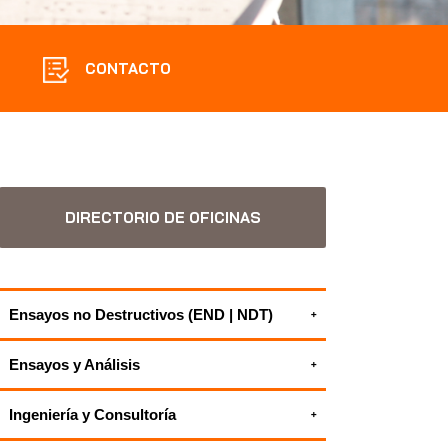
CONTACTO
DIRECTORIO DE OFICINAS
Ensayos no Destructivos (END | NDT)
Ensayos y caracterización de materiales
Ensayos y Análisis
TODOS NUESTROS SERVICIOS DE
Estudios de resistividad
ENSAYOS NO DESTRUCTIVOS (END |
Ingeniería y Consultoría
Servicios con radares de penetración de
NDT)
Geomática
tierra (GPR)