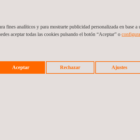
n vía el presente canal, con la finalidad de
 con denuncias remitidas a través de este canal.
e datos y obtener más información sobre el
ra fines analíticos y para mostrarte publicidad personalizada en base a u
ormativa sobre Privacidad del Canal de
uedes aceptar todas las cookies pulsando el botón “Aceptar” o
configura
Aceptar
Rechazar
Ajustes