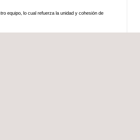
ro equipo, lo cual refuerza la unidad y cohesión de
e políticas del Compliance Management System del
ementación que asegura que todos los empleados
s y procedimientos internos que lo conforman y que
ódigo Ético, o denunciar alguna posible violación
onsulta o denuncia a través de nuestro Canal de
os Tecnológicos, S.L. tratamos sus datos