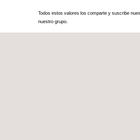
Todos estos valores los comparte y suscribe nuest
nuestro grupo.
El Código Ético de Applus+, junto con el resto d
grupo, cuentan con un extenso programa de impl
y directores están familiarizados con las política
sus requisitos se implementan de forma efectiva.
CANAL DE COMUNICACIONES:
Si desea plantear alguna consulta sobre nuestro C
del mismo, o de otra normativa puede
enviar su c
Comunicaciones
.
Las entidades del Grupo Applus+ y Applus Servici