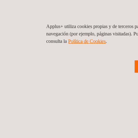
personales, así como aquellos que terceros facilite
gestionar, investigar y tomar medidas en relación
Usted puede ejercer sus derechos de protección d
Applus+ utiliza cookies propias y de terceros pa
tratamiento de los mismos a través de la Nota inf
navegación (por ejemplo, páginas visitadas). P
comunicaciones de Ethics & Compliance.
consulta la
Política de Cookies
. ​
SOLICITE PRESUPUESTO