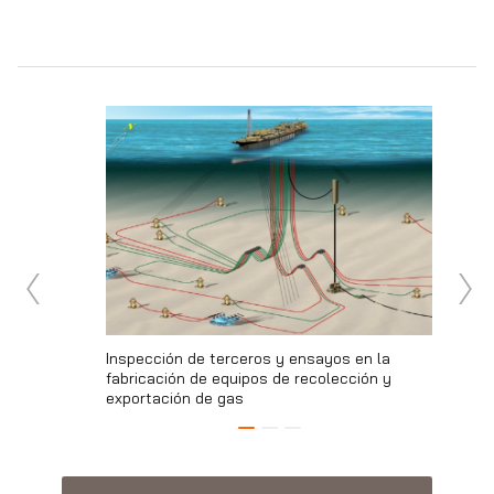
38
Inspección de terceros y ensayos en la
Inspecci
 y Huehuetoca
fabricación de equipos de recolección y
internac
exportación de gas