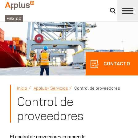
Cerrar
panel
APPLUS+
de
GROUP
división
MÉXICO
CONTACTO
Inicio
Applus+ Servicios
Control de proveedores
Control de
proveedores
El control de proveedores comprende