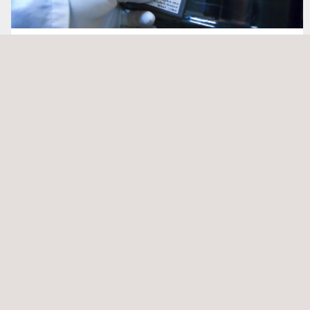
Strahlenschutzdienste
UAV Inspection | UAV Surveying
Ultrahochauflösende fotografische
Inspektionsdienste