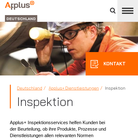
Close
divisions
APPLUS+
panel
GROUP
DEUTSCHLAND
KONTAKT
Deutschland
Applus+ Dienstleistungen
Inspektion
Inspektion
Applus+ Inspektionsservices helfen Kunden bei
der Beurteilung, ob ihre Produkte, Prozesse und
Dienstleistungen allen relevanten Normen