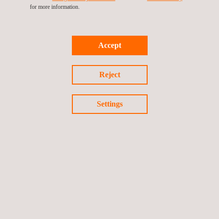
for more information.
Inspektion von Flughafen-
Hydrantensystemen
Accept
Reject
Inspektionen durch Industriekletterer
Settings
Strukturelle Asset-Integrität
Dienste für Brückeninspektionen