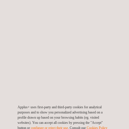
Interne Tank- und
Rohrleitungsinspektionsdienste (PIT)
Steginspektionen
Fackelkopfinspektionen
Applus+ uses first-party and third-party cookies for analytical
purposes and to show you personalized advertising based on a
Inspektionen zur Einhaltung der Codes
profile drawn up based on your browsing habits (eg. visited
websites). You can accept all cookies by pressing the "Accept"
button or
configure or reject their use
. Consult our
Cookies Policy