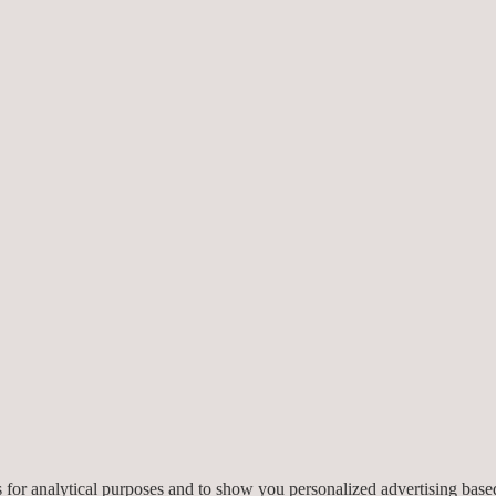
Inspektionen, Aufhäng- 
mechanische Arbeiten in
hervorragende Alternative zu traditionellen Zugangslösungen, die zeit
uch spezialisierte Ergänzungsdienste wie Aufhängung, Gewebewartun
es for analytical purposes and to show you personalized advertising bas