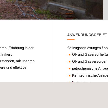
ANWENDUNGSGEBIET
ren; Erfahrung in der
Seilzugangslösungen finde
chniken.
Öl- und Gaserschließu
rstanden, mit unseren
Öl- und Gasversorger
re und effektive
petrochemische Anlag
Kerntechnische Anlag
Brauereien
ahrungen in vielen
Brennereien
zahlreiche
Fertigungsanlagen
anagementsystem-
Diese Techniken sind jedo