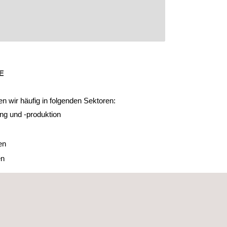
E
n wir häufig in folgenden Sektoren:
ng und -produktion
en
en
ch für alle Unternehmen relevant, die