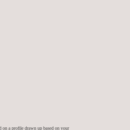
und Hebearbeiten, Gewebewartungen oder
 der Höhe durchführen müssen.
- und kosteneffizient ist und keine
g und zerstörungsfreie Prüfinspektionen,
ed on a profile drawn up based on your