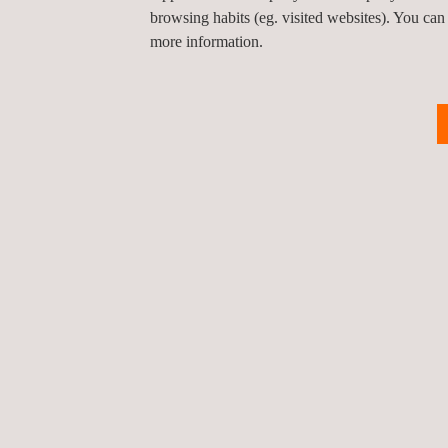
browsing habits (eg. visited websites). You can
an.
more information.
FORTGESCHRITTENE TECHNIKEN
Applus HEX Zugriffssystem