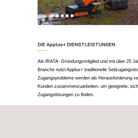
DIE Applus+ DIENSTLEISTUNGEN
Als IRATA- Gründungsmitglied und mit über 25 Jah
Branche nutzt Applus+ traditionelle Seilzugangste
Zugangsprobleme werden als Herausforderung ve
Kunden zusammenzuarbeiten, um geeignete, siche
Zugangslösungen zu finden.
Wir verfügen über umfassende Kenntnisse und Erf
unterschiedlichen Industriesektoren und besitzen 
Akkreditierungen, von Sicherheits- bis hin zu M
Standards.