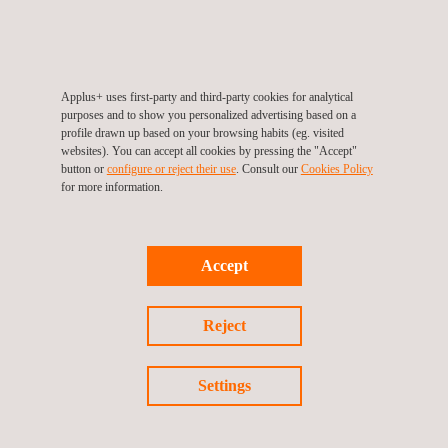
Applus+ uses first-party and third-party cookies for analytical
purposes and to show you personalized advertising based on a
profile drawn up based on your browsing habits (eg. visited
websites). You can accept all cookies by pressing the "Accept"
button or
configure or reject their use
. Consult our
Cookies Policy
for more information.
Applus+ STANDORTE DEUTSCHLAND
Accept
Reject
Settings