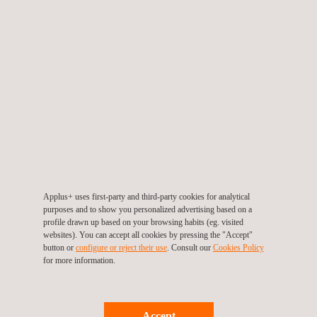
María Chiquita
Panamá
Applus+ uses first-party and third-party cookies for analytical
purposes and to show you personalized advertising based on a
profile drawn up based on your browsing habits (eg. visited
websites). You can accept all cookies by pressing the "Accept"
button or
configure or reject their use
. Consult our
Cookies Policy
for more information.
Accept