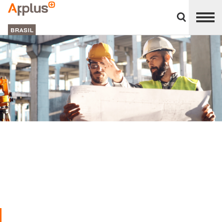
Close
divisions
APPLUS+
panel
BRASIL