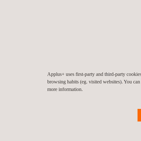
Applus+ uses first-party and third-party cooki
browsing habits (eg. visited websites). You can
more information.
Gestão Integrada da construção da Plan
Industrial para Tropilight
Guatemala