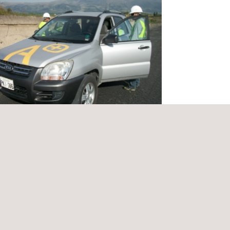
ltoria para Auditoria Ambiental
atória
má