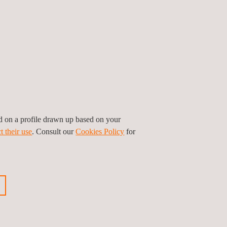
ed on a profile drawn up based on your
t their use
. Consult our
Cookies Policy
for
os Topográficos para Novas
lações em Carbones de la Jagua
bia