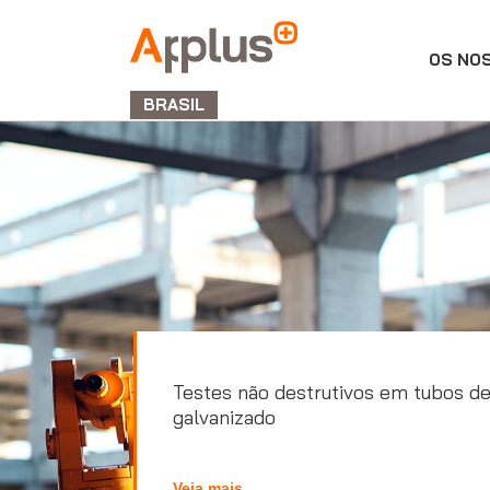
OS NO
APPLUS+
BRASIL
Testes não destrutivos em tubos d
galvanizado
Veja mais