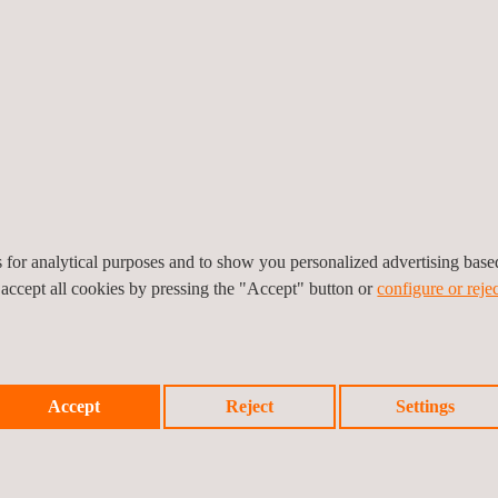
es for analytical purposes and to show you personalized advertising bas
 accept all cookies by pressing the "Accept" button or
configure or rejec
ta
Gestão Integrada da construção de um
Estud
Accept
Reject
Settings
Centro de Distribuição
Insta
Guatemala
Colôm