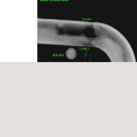
Testes não destrutivos em tubos de aço
galvanizado
Brasil