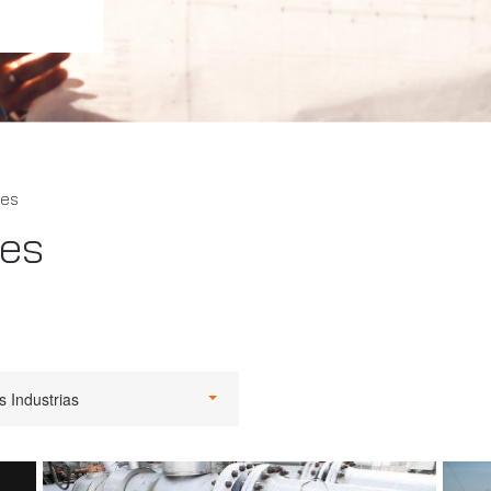
tes
tes
s Industrias