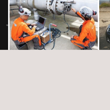
Inspeção de soldagens circunferenciais
Consu
com Rotoscan nas uniões duplas, no Porto
Obrig
de Veracruz, México
Pana
México