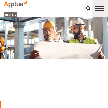
Close
divisions
APPLUS+
panel
BRASIL