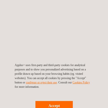
Applus+ uses first-party and third-party cookies for analytical
purposes and to show you personalized advertising based on a
profile drawn up based on your browsing habits (eg. visited
Estudo de Viabilidade para Localização Geográfica
websites). You can accept all cookies by pressing the "Accept"
de Estaleiro
button or
configure or reject their use
. Consult our
Cookies Policy
for more information.
Colômbia
Accept