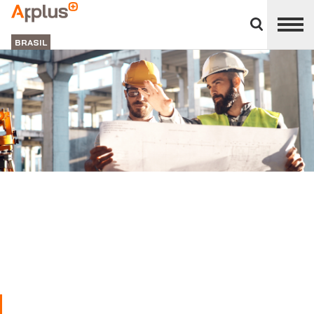
Close
divisions
APPLUS+
panel
BRASIL