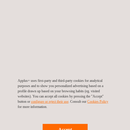
Callao
Perú
Applus+ uses first-party and third-party cookies for analytical
purposes and to show you personalized advertising based on a
profile drawn up based on your browsing habits (eg. visited
websites). You can accept all cookies by pressing the "Accept"
button or
configure or reject their use
. Consult our
Cookies Policy
for more information.
Accept