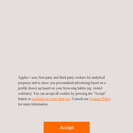
Brasil
Applus+ uses first-party and third-party cookies for analytical
purposes and to show you personalized advertising based on a
profile drawn up based on your browsing habits (eg. visited
websites). You can accept all cookies by pressing the "Accept"
button or
configure or reject their use
. Consult our
Cookies Policy
for more information.
Fornecimento de manutenção e apoios com
Accept