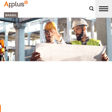
Close
divisions
APPLUS+
panel
BRASIL