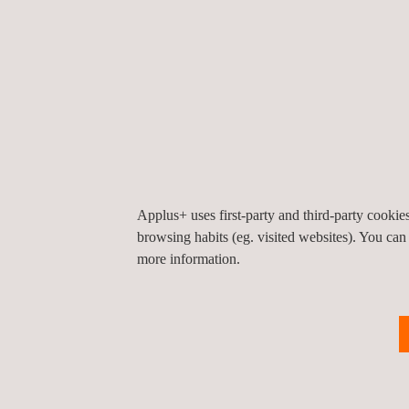
Applus+ uses first-party and third-party cooki
browsing habits (eg. visited websites). You can
more information.
Serviço de cartografia e levantamento
predial
Peru