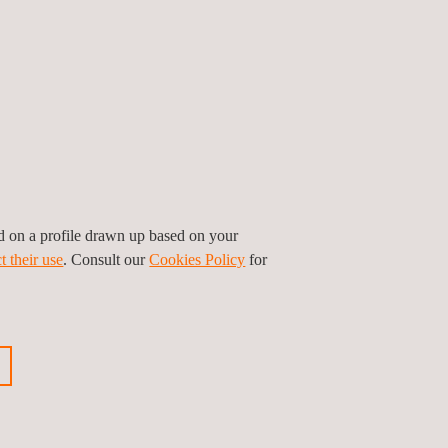
ed on a profile drawn up based on your
t their use
. Consult our
Cookies Policy
for
visão de vigilância em campo das
lações de Cálidda