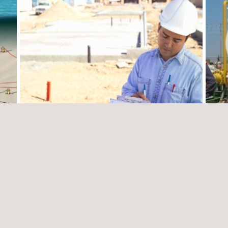
Fiscalização e construção Loop 61 Km e
Inspe
e
Loop 16 Km – projeto Líquidos Sur Fase II
ferra
Bolíva
Chile