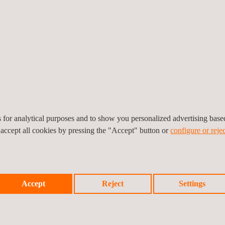
es for analytical purposes and to show you personalized advertising bas
 accept all cookies by pressing the "Accept" button or
configure or rejec
Projeto de engenharia do sistema de
Super
Accept
Reject
Settings
proteção catódica - Cálidda
insta
Peru
Peru