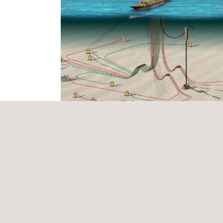
Inspeção de intermediários e testes na
fabricação de equipamentos de coleta 
exportação de gás
Brasil