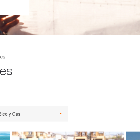
tes
tes
óleo y Gas