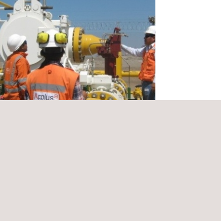
ção de linhas não-pigáveis por
menta interna de alta resolução