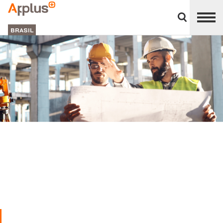
Close
divisions
APPLUS+
panel
BRASIL