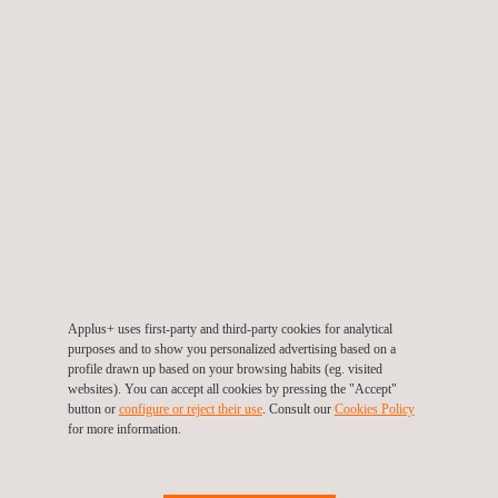
técnicas de energia elétrica na zona sul de Bogotá.
Colômbia
Applus+ uses first-party and third-party cookies for analytical
purposes and to show you personalized advertising based on a
profile drawn up based on your browsing habits (eg. visited
websites). You can accept all cookies by pressing the "Accept"
button or
configure or reject their use
. Consult our
Cookies Policy
for more information.