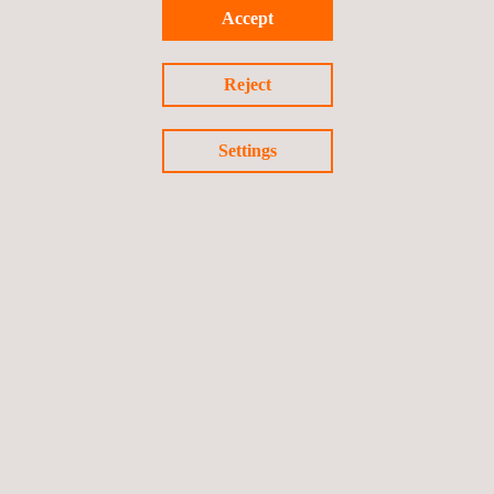
Negociação de débitos de clientes cortados por
Accept
descumprimento nas regiões Norte e Sul do Rio de
Janeiro.
Reject
Brasil
Settings