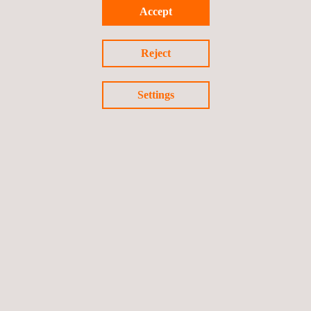
Estudos de Viabilidade para o Aproveitamento do
Accept
Recurso Hidráulico em Pequenas Centrais
Hidrelétricas
Reject
Colômbia
Settings