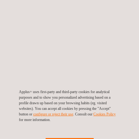
La Rumorosa
México
Applus+ uses first-party and third-party cookies for analytical
purposes and to show you personalized advertising based on a
profile drawn up based on your browsing habits (eg. visited
websites). You can accept all cookies by pressing the "Accept"
button or
configure or reject their use
. Consult our
Cookies Policy
for more information.