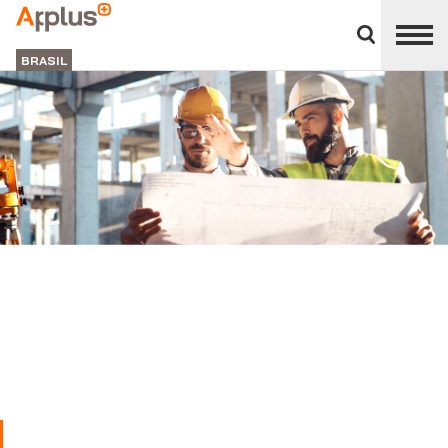
Close
divisions
APPLUS+
panel
BRASIL