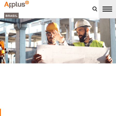
Close
divisions
APPLUS+
panel
BRASIL