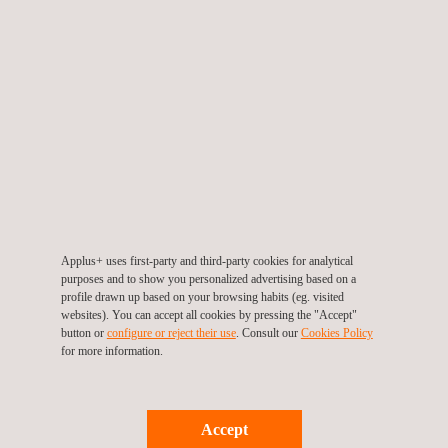
México
Applus+ uses first-party and third-party cookies for analytical
purposes and to show you personalized advertising based on a
profile drawn up based on your browsing habits (eg. visited
websites). You can accept all cookies by pressing the "Accept"
button or
configure or reject their use
. Consult our
Cookies Policy
for more information.
Manpower para a construção do Parque Eólico
Accept