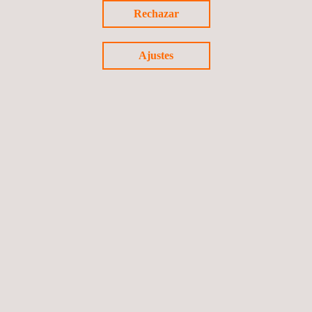
Inspecciones para el cumplimiento
Rechazar
normativo
Ajustes
Evaluación de la integridad de instalaciones
Análisis modal de fallos y efectos (AMFE)
Consultoría e inspección de proyectos de
nueva construcción
Fabricación de sondas