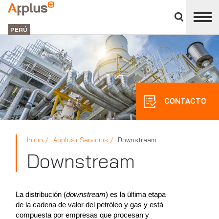
Cerrar
panel
Applus+
de
GROUP
división
PERÚ
CONTACTO
Inicio
Applus+ Servicios
Downstream
Downstream
La distribución (
downstream
) es la última etapa
de la cadena de valor del petróleo y gas y está
compuesta por empresas que procesan y