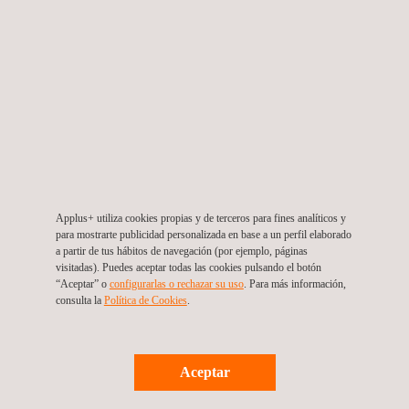
Ensayos por corrientes inducidas
Inspecciones visuales
Applus+ utiliza cookies propias y de terceros para fines analíticos y
Termografía infrarroja
para mostrarte publicidad personalizada en base a un perfil elaborado
a partir de tus hábitos de navegación (por ejemplo, páginas
visitadas). Puedes aceptar todas las cookies pulsando el botón
“Aceptar” o
configurarlas o rechazar su uso
. Para más información,
consulta la
Política de Cookies
. ​
Ensayos y caracterización de materiales
Aceptar