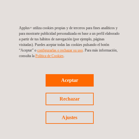
Applus+ utiliza cookies propias y de terceros para fines analíticos y
para mostrarte publicidad personalizada en base a un perfil elaborado
A QUIÉN VA DIRIGIDO
a partir de tus hábitos de navegación (por ejemplo, páginas
visitadas). Puedes aceptar todas las cookies pulsando el botón
“Aceptar” o
configurarlas o rechazar su uso
. Para más información,
Los planes de emergencias se desarrollan por la aplicación de
consulta la
Política de Cookies
. ​
requisitos normativos, como puede ser el caso de puertos e
instalaciones concesionarias, instalaciones industriales
obligadas a disponer de planes de autoprotección y
administraciones locales a las que aplica un plan de ribera; o de
Aceptar
certificación (entidades que van a implantar la ISO 140001).
Rechazar
El servicio de Brigadas ambientales va dirigido a aquellas
empresas cuyas instalaciones pueden originar una
contaminación puntual por un accidente y, que en particular,
Ajustes
necesiten:
Disponer de un servicio de vigilancia anticontaminación.
Disponer de un servicio de retén para casos de accidentes