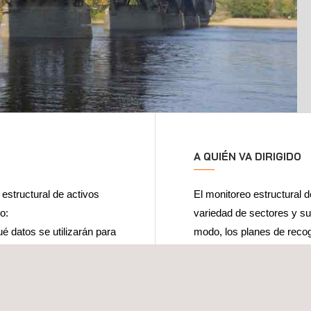
A QUIÉN VA DIRIGIDO
estructural de activos
El monitoreo estructural 
o:
variedad de sectores y su
é datos se utilizarán para
modo, los planes de recogi
funcionamiento del activo 
monitorización estructura
o de instrumentos de
construcción e integrarse
 necesarios y qué
deben utilizarse?