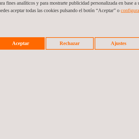
ra fines analíticos y para mostrarte publicidad personalizada en base a u
uedes aceptar todas las cookies pulsando el botón “Aceptar” o
configura
Aceptar
Rechazar
Ajustes
tablecer un sistema de monitoreo de la salud estructural de un activo
estructurales a partir de datos obtenidos en tiempo real.
les, lo que permite adoptar medidas correctivas de manera proactiv
tenimiento.