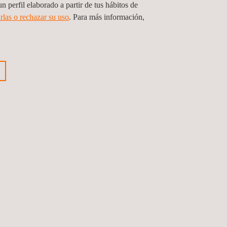
n perfil elaborado a partir de tus hábitos de
rlas o rechazar su uso
. Para más información,
 se encuentran las siguientes:
a.