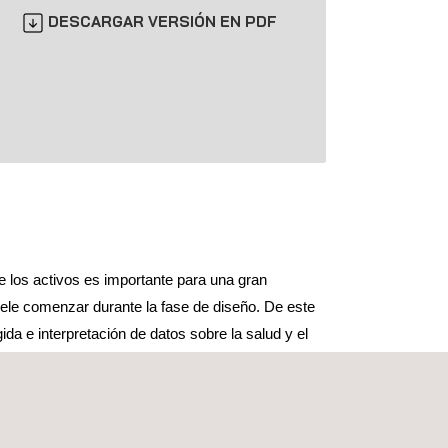
DESCARGAR VERSIÓN EN PDF
de los activos es importante para una gran
ele comenzar durante la fase de diseño. De este
da e interpretación de datos sobre la salud y el
se incorporan en una fase inicial. Los servicios de
l también pueden prestarse posteriormente a la
 en un plan de mantenimiento en curso.