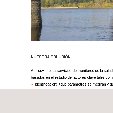
NUESTRA SOLUCIÓN
Applus+ presta servicios de monitoreo de la salud 
basados en el estudio de factores clave tales com
Identificación: ¿qué parámetros se medirán y qu
medir y evaluar la salud estructural?
Sensores y equipos de comunicación: ¿qué tip
detección se requieren para recoger los datos
sistemas de registro y comunicación de datos 