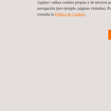
Applus+ utiliza cookies propias y de terceros pa
navegación (por ejemplo, páginas visitadas). P
consulta la
Política de Cookies
. ​
VENTAJAS Y BENEFICIOS
Entre las ventajas de trabajar con Applus+ para es
Capacidad de optimizar ciertas características 
Detección precoz de daños o de daños potencia
Reducción de los costes de explotación y man
Sostenibilidad estructural a largo plazo.
Aumento de la confianza del público.