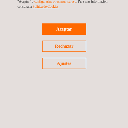
“Aceptar” o
configurarlas o rechazar su uso
. Para más información,
consulta la
Política de Cookies
. ​
Aceptar
Rechazar
VENTAJAS Y BENEFICIOS
Ajustes
La complejidad de la industria moderna y la demanda de
productos y equipos más seguros y fiables hacen que sea
necesario utilizar procedimientos de fabricación y de ensayos
que garanticen la máxima fiabilidad. Cuando se aplica
correctamente, la inspección por partículas magnéticas puede
proporcionar:
Incremento de la fiabilidad de los productos.
Mejora de los procesos de fabricación, ya que identificar
problemas a tiempo permite corregirlos.
Reducción de costes, gracias a la disminución del número