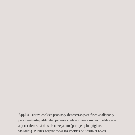
Petroquímica
Generación de electricidad
Aeroespacial
Marítima
Procesado de alimentos
Producción de papel
Entre otras, las discontinuidades pueden ser de los siguientes
tipos:
Grietas
Exfoliaciones
Costuras
Porosidades
Rechupes
Interrupciones de colada
Desgarros en caliente
Elementos no fusionados
Applus+ utiliza cookies propias y de terceros para fines analíticos y
Estas discontinuidades se encuentran en la superficie o
para mostrarte publicidad personalizada en base a un perfil elaborado
suficientemente cerca de la superficie para poder detectarlas.
a partir de tus hábitos de navegación (por ejemplo, páginas
visitadas). Puedes aceptar todas las cookies pulsando el botón