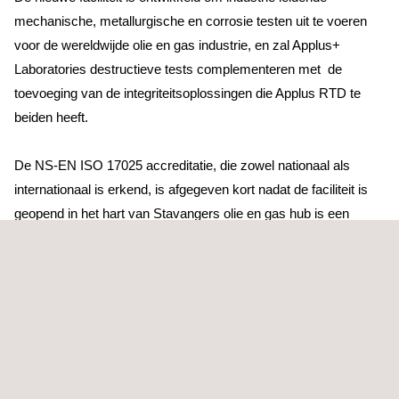
mechanische, metallurgische en corrosie testen uit te voeren
voor de wereldwijde olie en gas industrie, en zal Applus+
Laboratories destructieve tests complementeren met de
toevoeging van de integriteitsoplossingen die Applus RTD te
beiden heeft.
De NS-EN ISO 17025 accreditatie, die zowel nationaal als
internationaal is erkend, is afgegeven kort nadat de faciliteit is
geopend in het hart van Stavangers olie en gas hub is een
nieuwe mijlpaal voor Applus+ omdat het het bedrijf positioneert
als de wereldwijde leider in destructief en niet-destructief
materiaal onderzoek.
Nicholas Smith, manager van Applus+ Laboratories
Noorwegen, zegt: “We zijn al begonnen met werken voor een
aantal van 's werelds grootste namen in de olie en gas industrie