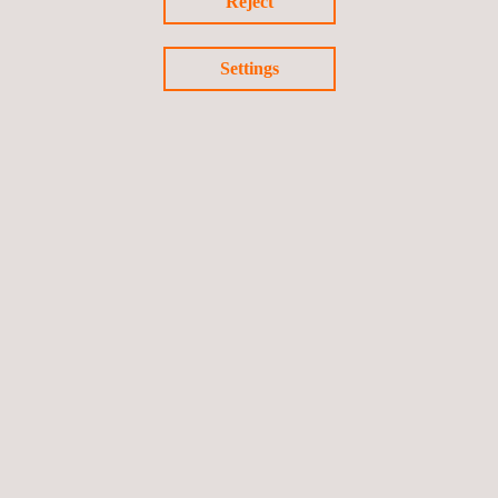
Reject
Settings
Terug naar nieuws
Vorige nieuws
Volgende nieuws
Volg ons
Privacybeleid
Cookies beleid
©2026 Applus+