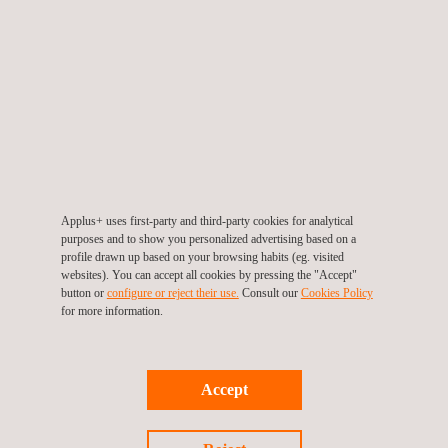
met ons lab in Byrne.”
Eirik Bjorheim, managing director van Applus RTD Noorwegen,
voegt toe: “De ontwikkeling van onze services is gebaseerd op
een diep begrip van de behoeften van onze klanten. Met de
komst van Applus+ Laboratories in Noorwegen, kunnen we
onze klanten nu helder inzicht bieden door het integrale
onderzoeksdiensten in gebieden als Lasmethode Kwalificatie,
Applus+ uses first-party and third-party cookies for analytical
met de gecombineerde mogelijkheden van beide faciliteiten. "
purposes and to show you personalized advertising based on a
profile drawn up based on your browsing habits (eg. visited
websites). You can accept all cookies by pressing the "Accept"
button or
configure or reject their use.
Consult our
Cookies Policy
for more information.
Neem voor meer informatie contact op met
María de Sancha
maria.sancha@applus.com
Accept
Tel.:+34 691 250 977