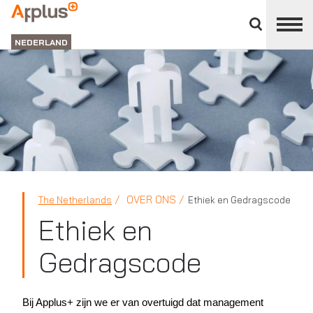
Close
divisions
APPLUS+
panel
NEDERLAND
OVER ONS
The Netherlands
Ethiek en Gedragscode
Ethiek en
Gedragscode
Bij Applus+ zijn we er van overtuigd dat management