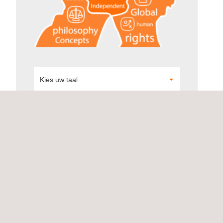
Kies uw taal
DOWNLOAD DE Applus+
ANTI-CORRUPTIEBELEID