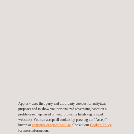
Kies taal
Applus+ uses first-party and third-party cookies for analytical
purposes and to show you personalized advertising based on a
profile drawn up based on your browsing habits (eg. visited
websites). You can accept all cookies by pressing the "Accept"
Applus+ BLOG
button or
configure or reject their use.
Consult our
Cookies Policy
for more information.