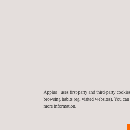
innovatie en technologie voor een duurzame toek
Ons uitgebreide portfolio, van geavanceerde oplo
dat we klanten uitgebreide informatie bieden. Dit s
op het gebied van productiviteit, nieuwe mobiliteit, e
Applus+ uses first-party and third-party cooki
browsing habits (eg. visited websites). You can
more information.
E-delivery
E- delivery - de elektronische of