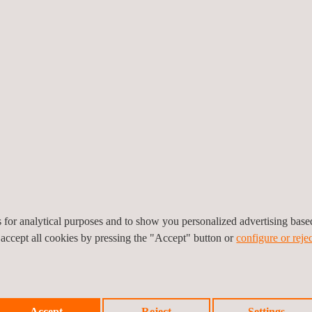
omst.
ssingen, maatwerk, ontwikkelingen zorgen ervoor
telt hen in staat om de juiste beslissingen te nemen
nergietransitie, elektrificatie en connectiviteit.
es for analytical purposes and to show you personalized advertising bas
 accept all cookies by pressing the "Accept" button or
configure or rejec
Geavanceerd Niet-
Geavanceerd
destructief onderzoek
datavastlegging
Accept
Reject
Settings