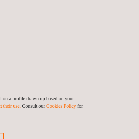
ed on a profile drawn up based on your
t their use.
Consult our
Cookies Policy
for
Inspectie
datamanagement en