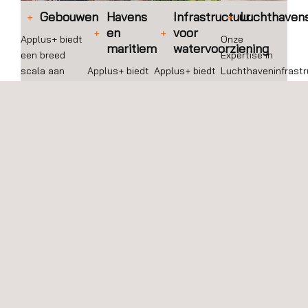
Gebouwen
Havens
Infrastructuur
Luchthaven
en
voor
Applus+ biedt
Onze
maritiem
watervoorziening
een breed
Expertise in
scala aan
Applus+ biedt
Applus+ biedt
Luchthaveninfrastr
diensten op
expertise in
deskundige
Applus+ heeft
het gebied van
haveninfrastructuur,
kennis op het
uitgebreide
bouw en
waaronder
gebied van
ervaring in het
onderhoud van
pieren,
waterinfrastructuur
leveren van
gebouwen,
container- en
en de levering
diensten, die
waarbij we
vrachtterminals,
van
de
uitmuntendheid
havens en
milieuvriendelijke
ontwikkeling
en goed
gerelateerde
diensten voor
en het
beheer
structuren.
infrastructuurprojecten,
onderhoud van
gedurende het
waaronder
luchthaveninfrastr
gehele
engineering,
omvat.
bouwproces
ontwerp en
garanderen.
inspectiediensten.