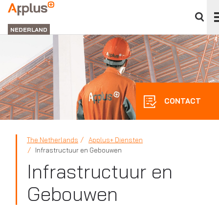
Clos
divi
APPLUS+
pane
NEDERLAND
CONTACT
The Netherlands
Applus+ Diensten
Infrastructuur en Gebouwen
Infrastructuur en
Gebouwen