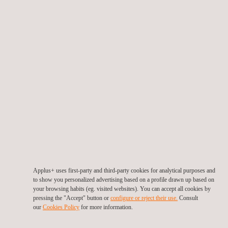
Spoorwegen
Wegenbouw
Applus+ biedt
Applus+ heeft
advies- en
meer dan 30
inspectiediensten
jaar ervaring in
voor zowel
wegenbouw,
conventionele
waaronder
spoorwegen
wegontwerp
als
en
hogesnelheidslijnen.
constructietoezicht.
Applus+ uses first-party and third-party cookies for analytical purposes and
to show you personalized advertising based on a profile drawn up based on
your browsing habits (eg. visited websites). You can accept all cookies by
pressing the "Accept" button or
configure or reject their use.
Consult
our
Cookies Policy
for more information.