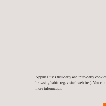
Topografische onderzoeken
Kadastrale en landkaarten
Uitlijningsstudies en ontwerp van grondwerken
3D digitale terreinmodellering
Terreininrichting
DIENSTEN
Applus+ uses first-party and third-party cooki
browsing habits (eg. visited websites). You can
more information.