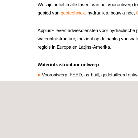
We zijn actief in alle fasen, van het voorontwerp t
gebied van
geotechniek,
hydraulica, bouwkunde,
Applus+ levert adviesdiensten voor hydraulische 
waterinfrastructuur, toezicht op de aanleg van wat
regio's in Europa en Latijns-Amerika.
Waterinfrastructuur ontwerp
Voorontwerp, FEED, as-built, gedetailleerd ont
Topografische diensten
Geotechniek
Hydraulische en hydrologische studies
Advies expertise
Water Topografie
Cartografie en cartografie