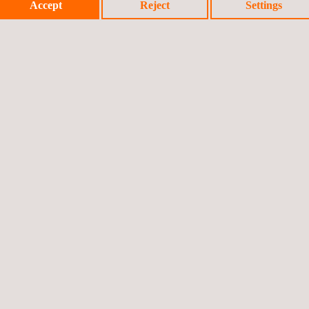
Accept
Reject
Settings
eomatica
Geotechniek
Milieucontrolesyste
Milieueffectana
men