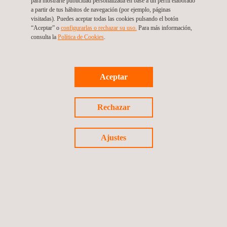
para mostrarte publicidad personalizada en base a un perfil elaborado
a partir de tus hábitos de navegación (por ejemplo, páginas
3D Capture and
visitadas). Puedes aceptar todas las cookies pulsando el botón
Modeling - Applus.pdf
“Aceptar” o
configurarlas o rechazar su uso.
Para más información,
consulta la
Política de Cookies
. ​
Aceptar
Rechazar
Ajustes
Advanced Infrastructure
and Critical Asset Integrity
Digital Solutions - Applus.pdf