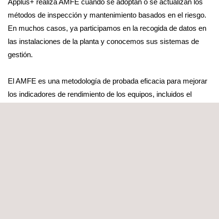
Applus+ realiza AMFE cuando se adoptan o se actualizan los
métodos de inspección y mantenimiento basados en el riesgo.
En muchos casos, ya participamos en la recogida de datos en
las instalaciones de la planta y conocemos sus sistemas de
gestión.
El AMFE es una metodología de probada eficacia para mejorar
los indicadores de rendimiento de los equipos, incluidos el
tiempo de funcionamiento, la fiabilidad, la seguridad y la calidad.
Podemos prestar ayuda con la organización y la preparación de
los registros de rendimiento y de los datos sobre inspecciones
para ayudar a los equipos de AMFE a trabajar juntos de manera
más eficaz. Ofrecemos nuestros conocimientos y experiencia
en áreas en las que la empresa no cuenta con especialistas en
plantilla. Applus+ también proporciona ingenieros de alto nivel
especializados en inspecciones para facilitar el AMFE y prestar
apoyo analítico y de ingeniería al equipo de la empresa.