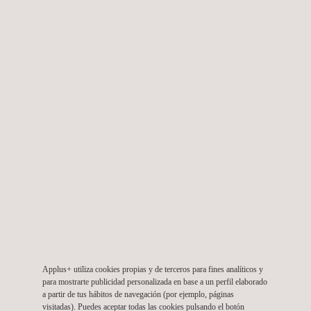
Poseemos capacidades que pueden aplicarse de arriba abajo o
viceversa para determinar los riesgos y las prioridades.
También podemos aplicar nuestra amplia experiencia en la
utilización de los resultados de los AMFE para introducir
sistemas de mantenimiento centrado en la fiabilidad (RCM),
inspección basada en el riesgo (RBI) y mantenimiento basado
en la condición (CBM), así como para actualizar estos
sistemas después de cada ciclo de mantenimiento.
Applus+ utiliza cookies propias y de terceros para fines analíticos y
A QUIÉN VA DIRIGIDO
para mostrarte publicidad personalizada en base a un perfil elaborado
a partir de tus hábitos de navegación (por ejemplo, páginas
visitadas). Puedes aceptar todas las cookies pulsando el botón
A lo largo de su ciclo de vida, todas las plantas y tuberías